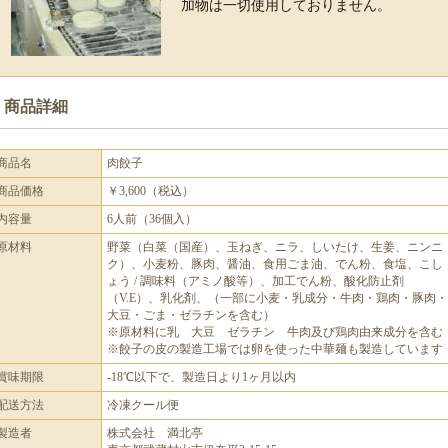
加物は一切使用しておりません。
■ 商品詳細
商品名
肉餃子
商品価格
￥3,600（税込）
内容量
6人前（36個入）
原材料
野菜（白菜（国産）、玉ねぎ、ニラ、しいたけ、生姜、ニンニ
ク）、小麦粉、豚肉、醤油、食用ごま油、でん粉、食塩、こし
ょう / 調味料（アミノ酸等）、加工でん粉、酸化防止剤
（V.E）、乳化剤、（一部に小麦・乳成分・牛肉・鶏肉・豚肉・
大豆・ごま・ゼラチンを含む）
※原材料に乳 大豆 ゼラチン 牛肉及び鶏肉由来成分を含む
※餃子の皮の製造工場では卵を使った中華麺も製造しています
賞味期限
-18℃以下で、製造日より1ヶ月以内
配送方法
冷凍クール便
製造者
株式会社 満北亭