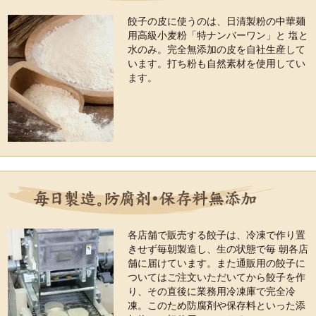
餃子の皮に使うのは、日清製粉の中華麺
用高級小麦粉「特ナンバーワン」と 塩と
水のみ。完全無添加の皮を自社生産して
います。打ち粉も自然素材を使用してい
ます。
各店舗で販売する餃子は、冷凍で作り置
きせず毎朝製造し、生の状態で毎 朝各店
舗に届けています。また通販用の餃子に
ついてはご注文いただいてから餃子を作
り、その直後に業務用冷凍庫で完全冷
凍。このため防腐剤や保存料といった添