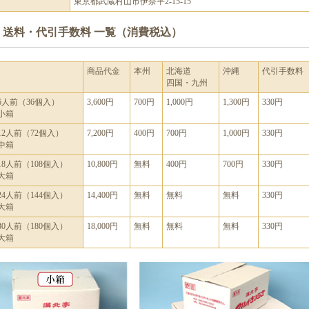
東京都武蔵村山市伊奈平2-15-15
■ 送料・代引手数料 一覧（消費税込）
商品代金
本州
北海道
沖縄
代引手数料
四国・九州
6人前（36個入）
3,600円
700円
1,000円
1,300円
330円
小箱
12人前（72個入）
7,200円
400円
700円
1,000円
330円
中箱
18人前（108個入）
10,800円
無料
400円
700円
330円
大箱
24人前（144個入）
14,400円
無料
無料
無料
330円
大箱
30人前（180個入）
18,000円
無料
無料
無料
330円
大箱