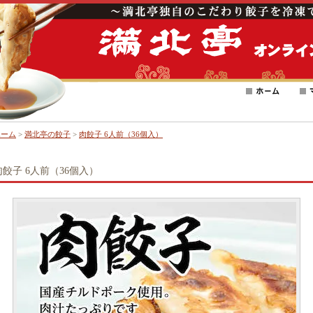
ホーム
>
満北亭の餃子
>
肉餃子 6人前（36個入）
肉餃子 6人前（36個入）